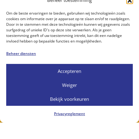
Beheer toestemming
Om de beste ervaringen te bieden, gebruiken wij technologieën zoals
cookies om informatie over je apparaat op te slaan en/of te raadplegen.
Door in te stemmen met deze technologieën kunnen wij gegevens zoals
surfgedrag of unieke ID's op deze site verwerken. Als je geen
toestemming geeft of uw toestemming intrekt, kan dit een nadelige
invloed hebben op bepaalde functies en mogelijkheden.
Beheer diensten
Accepteren
Onze organisatie
Weiger
Onze scholen
Bekijk voorkeuren
Werken bij Spaarnesant
Privacyreglement
Spaarnesant in Beeld
Over Spaarnesant